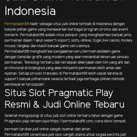
Indonesia
Permatabet88
hadir sebagai situs judi online terbaik di Indonesia dengan
banyak pilihan game yang menawarkan berbagai program promo dan event
menarik. Permatabet88 adalah situs pelopor yang menghadirkan banyak jenis
permainan dalam 1 akun seperti esport, slots, idnlive, togel, live casino, mickey
mouse, tangkas dan masih banyak game seru lainnya.
Permatabet88 menghadirkan pengalaman seru bermain kedalam game
dengan tampilan grafik yang modern yang akan menambah keseruan sensasi
permainan. Teknologi terbaru dan terdepan dikerjakan oleh tim yang ahli dan
profesional di bidangnya yang akan menjamin permainan lebih aman dan
nyaman. Setiap proses transaksi di Permatabet88 lebih cepat karena di
support banyak pilihan bank swasta terbaik juga berbagai pilihan metode
pembayaran terpopuler.
Situs Slot Pragmatic Play
Resmi & Judi Online Tebaru
Selamat mengunjungi di situs judi slot online terbaru tahun dengan game
Pragmatic play terpercaya
https://permataku88.com
, cuma disini tempat
bermain taruhan judi online sangat nyaman dan aman.
Permatabet88 senantiasa jadi opsi sangat utama untuk segala pecinta judi