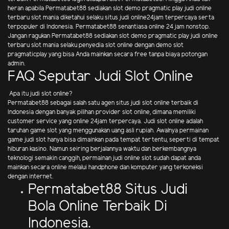
heran apabila Permatabet88 sediakan slot demo pragmatic play judi online
terbaru slot mania diketahui selaku situs judi online24jam terpercaya serta
terpopuler di Indonesia. Permatabet88 senantiasa online 24 jam nonstop.
Jangan ragukan Permatabet88 sediakan slot demo pragmatic play judi online
terbaru slot mania selaku penyedia slot online dengan demo slot
pragmaticplay yang bisa Anda mainkan secara free tanpa biaya potongan
admin.
FAQ Seputar Judi Slot Online
Apa itu judi slot online?
Permatabet88 sebagai salah satu agen situs judi slot online terbaik di
Indonesia dengan banyak pilihan provider slot online, dimana memiliki
customer service yang online 24jam terpercaya. Judi slot online adalah
taruhan game slot yang menggunakan uang asli rupiah. Awalnya permainan
game judi slot hanya bisa dimainkan pada tempat tertentu, seperti di tempat
hiburan kasino. Namun seiring berjalannya waktu dan berkembangnya
teknologi semakin canggih, permainan judi online slot sudah dapat anda
mainkan secara online melalui handphone dan komputer yang terkoneksi
dengan internet.
Permatabet88 Situs Judi
Bola Online Terbaik Di
Indonesia.