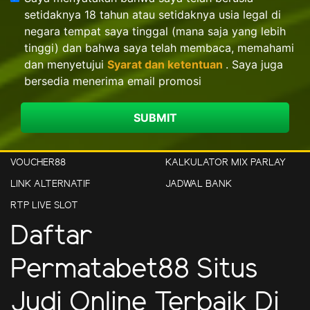
setidaknya 18 tahun atau setidaknya usia legal di
negara tempat saya tinggal (mana saja yang lebih
tinggi) dan bahwa saya telah membaca, memahami
dan menyetujui
Syarat dan ketentuan
. Saya juga
bersedia menerima email promosi
SUBMIT
VOUCHER88
KALKULATOR MIX PARLAY
LINK ALTERNATIF
JADWAL BANK
RTP LIVE SLOT
Daftar
Permatabet88 Situs
Judi Online Terbaik Di