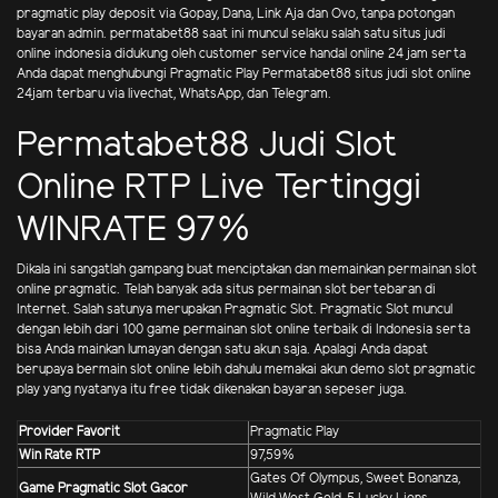
pragmatic play deposit via Gopay, Dana, Link Aja dan Ovo, tanpa potongan
bayaran admin. permatabet88 saat ini muncul selaku salah satu situs judi
online indonesia didukung oleh customer service handal online 24 jam serta
Anda dapat menghubungi Pragmatic Play Permatabet88 situs judi slot online
24jam terbaru via livechat, WhatsApp, dan Telegram.
Permatabet88 Judi Slot
Online RTP Live Tertinggi
WINRATE 97%
Dikala ini sangatlah gampang buat menciptakan dan memainkan permainan slot
online pragmatic. Telah banyak ada situs permainan slot bertebaran di
Internet. Salah satunya merupakan Pragmatic Slot. Pragmatic Slot muncul
dengan lebih dari 100 game permainan slot online terbaik di Indonesia serta
bisa Anda mainkan lumayan dengan satu akun saja. Apalagi Anda dapat
berupaya bermain slot online lebih dahulu memakai akun demo slot pragmatic
play yang nyatanya itu free tidak dikenakan bayaran sepeser juga.
Provider Favorit
Pragmatic Play
Win Rate RTP
97,59%
Gates Of Olympus, Sweet Bonanza,
Game Pragmatic Slot Gacor